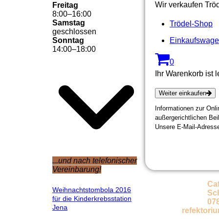
Wir verkaufen Trö
Freitag
8
:
00
–
16
:
00
Samstag
Trödel-Shop
geschlossen
Sonntag
Einkaufswag
14
:
00
–
18
:
00
0
Ihr Warenkorb ist l
Weiter einkaufen
Informationen zur Onli
außergerichtlichen Bei
Unsere E-Mail-Adress
...und nach telefonischer
Vereinbarung!
Ca
Weihnachtstombola 2016
Sch
für die Kinderkrebsstation
07806
Jena
refektori