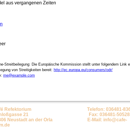
del aus vergangenen Zeiten
en
eer
ne-Streitbeilegung: Die Europäische Kommission stellt unter folgendem Link e
legung von Streitigkeiten bereit:
http://ec.europa.eu/consumers/odr/
e:
me@example.com
fé Refektorium
Telefon: 036481-83
loßgasse 21 F
ax: 036481-50528
 Neustadt an der Orla
E-Mail:
info@cafe-
um.de