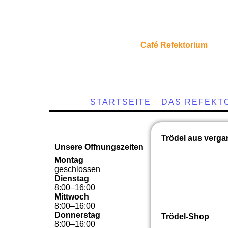
Café Refektorium
STARTSEITE
DAS REFEKT
Trödel aus verga
Unsere Öffnungszeiten
Montag
geschlossen
Dienstag
8
:
00
–
16
:
00
Mittwoch
8
:
00
–
16
:
00
Donnerstag
Trödel-Shop
8
:
00
–
16
:
00